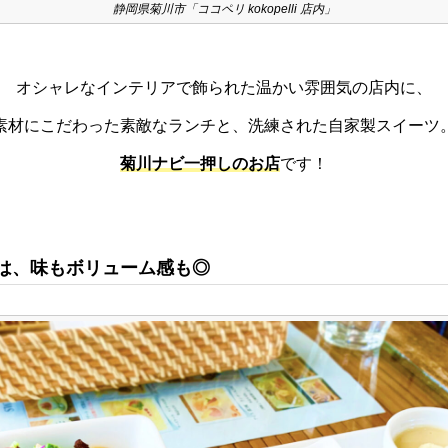
静岡県菊川市「ココペリ kokopelli 店内」
オシャレなインテリアで飾られた温かい雰囲気の店内に、
素材にこだわった素敵なランチと、洗練された自家製スイーツ
菊川ナビ一押しのお店
です！
は、味もボリューム感も◎