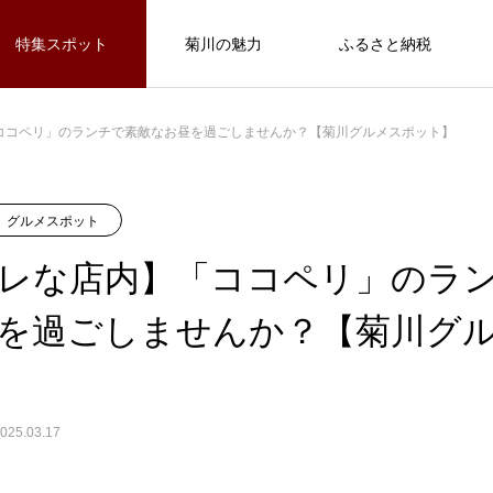
特集スポット
菊川の魅力
ふるさと納税
/home/c7873234/public_html/kikugawanavi.com/wp-content
40
ココペリ」のランチで素敵なお昼を過ごしませんか？【菊川グルメスポット】
/home/c7873234/public_html/kikugawanavi.com/wp-
遊
グルメスポット
観光スポット
menu.php
54
グルメスポット
ASOBU
【手相・タロット】本格的な占いができ
レな店内】「ココペリ」のラ
るカフェ「さくらんぼ」【菊川観光スポ
ット】
を過ごしませんか？【菊川グ
FEATURE
2
グルメスポット
025.03.17
ち
菊川ならではの素敵な場所、思い出を
自
きるハワイ
【オシャレな店内】「ココペリ」のランチで
【絶品キャラメリゼ】お持ち帰りスイー