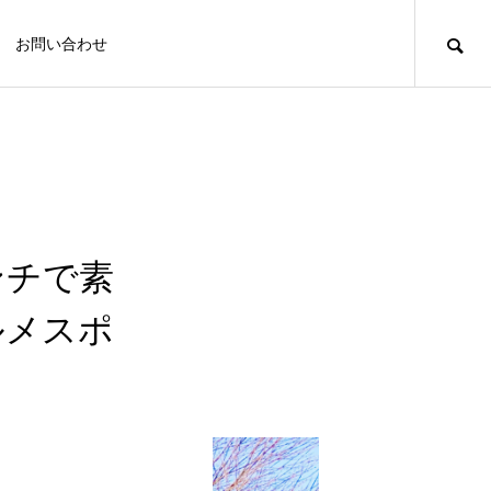
お問い合わせ
/themes/meets_tcd086/functions/menu.php
観
観光スポット
観光スポット
MIRU
【苔テラリウム体験】「苔工房アイモ
ンチで素
ス」で自分だけの苔テラリウムをつくり
ませんか？【菊川観光スポット】
ルメスポ
FEATURE
FE
3
観光スポット
然あふれる景観をはじめ、菊川の観
【菊川観音 西福寺】洞窟探検から巨大おみく
【知恵の仏さま】休日に「虚空蔵山 福