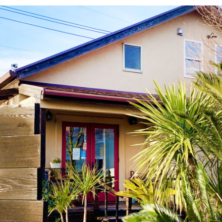
の
残す体験ができる、菊川の「遊」をご
光
スポッ
素敵なお昼を過ごしませんか？【菊川グルメ
ツは「アンベリー」がおススメ！【菊川
スポット】
紹介いたします。
の
グルメスポット】