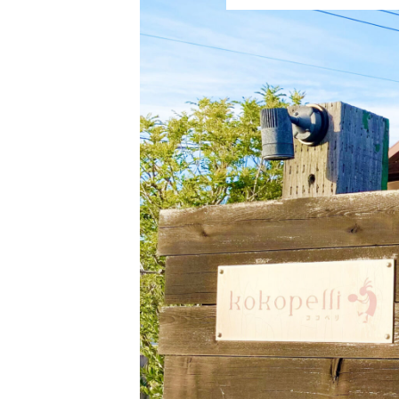
寄れるようなスイーツ店まで、菊川
川の隠れた名所
アンカフェが新登場！【菊川グルメ
ト】
「食」をご紹介いたします。