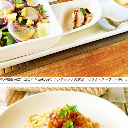
静岡県菊川市「ココペリ kokopelli ランチセットの前菜・サラダ・スープ（一例）