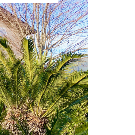
名所から知られざる穴場まで、菊川
じまで、家族で楽しめる菊川の隠れた名所
蔵院」でお堂巡り！【菊川観光スポッ
【菊川観光スポット】
「観」をご紹介いたします。
ト】