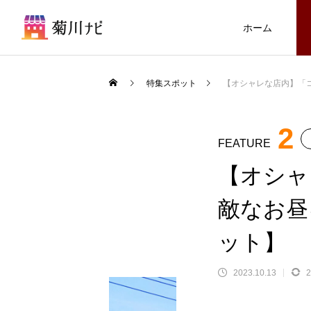
ホーム
Warning
特集スポット
【オシャレな店内】「
Warning
食
グルメスポット
content/themes/meets_tcd086/functions/
2
FEATURE
TABERU
【オシャ
敵なお昼
FEATURE
1
ット】
2023.10.13
2
菊川で定番のグルメから、気軽に立
探検から巨大おみく
【MALA PUA】南国気分を満喫で