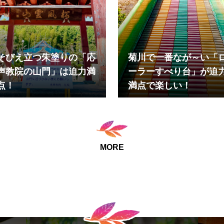
そびえ立つ朱塗りの「応
菊川で一番なが～い「
声教院の山門」は迫力満
ーラーすべり台」が迫
点！
満点で楽しい！
MORE