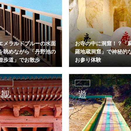
エメラルドブルーの水面
お寺の中に洞窟！？「
を眺めながら「丹野池の
羅地蔵洞窟」で神秘的
遊歩道」でお散歩
お参り体験