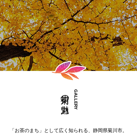
の
残す体験ができる、菊川の「遊」をご
光
た名所
アンカフェが新登場！【菊川グルメスポッ
ツは「アンベリー」がおススメ！【菊川
ト】
紹介いたします。
の
グルメスポット】
菊川の魅力
GALLERY
「お茶のまち」として広く知られる、静岡県菊川市。