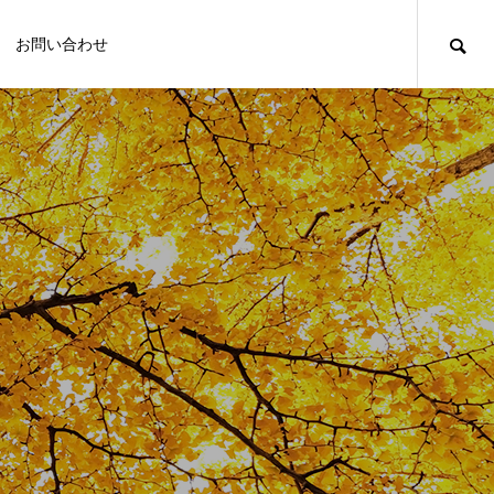
お問い合わせ
/themes/meets_tcd086/functions/menu.php
観
観光スポット
グルメスポット
MIRU
【苔テラリウム体験】「苔工房アイモ
ス」で自分だけの苔テラリウムをつくり
ませんか？【菊川観光スポット】
FEATURE
FE
2
観光スポット
然あふれる景観をはじめ、菊川の観
イ
【オシャレな店内】「ココペリ」のランチで
【知恵の仏さま】休日に「虚空蔵山 福