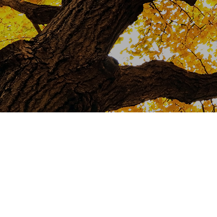
寄れるようなスイーツ店まで、菊川
か？【菊川グルメ
じまで、家族で楽しめる菊川の隠れ
【菊川観光スポット】
「食」をご紹介いたします。