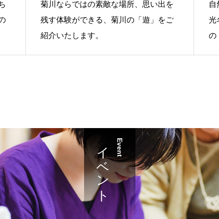
ち
菊川ならではの素敵な場所、思い出を
自
の
残す体験ができる、菊川の「遊」をご
光
紹介いたします。
の
イベント
Event