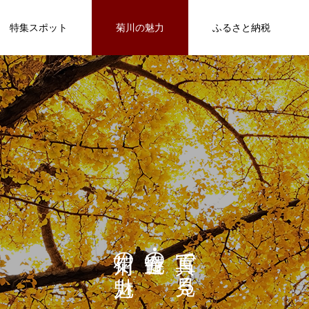
特集スポット
菊川の魅力
ふるさと納税
/home/c7873234/public_html/kikugawanavi.com/wp-content
40
/home/c7873234/public_html/kikugawanavi.com/wp-
遊
グルメスポット
観光スポット
menu.php
54
ASOBU
【手相・タロット】本格的な占いができ
るカフェ「さくらんぼ」【菊川観光スポ
ット】
FEATURE
1
グルメスポット
の
の
で
る
ち
菊川ならではの素敵な場所、思い出を
自
巨大おみく
【MALA PUA】南国気分を満喫できるハワ
【絶品キャラメリゼ】お持ち帰りスイー