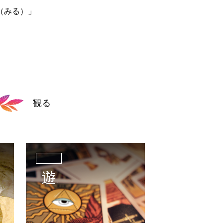
（みる）」
。
観る