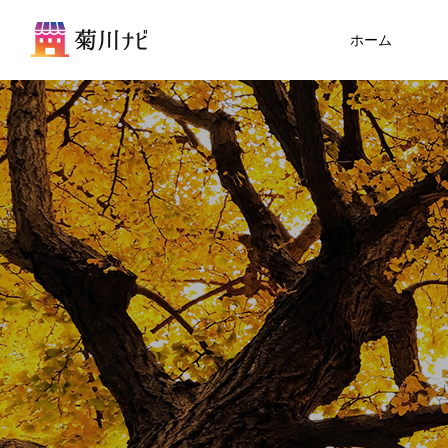
ホーム
Warning
Warning
食
観光スポット
content/themes/meets_tcd086/functions/
TABERU
FEATURE
3
菊川で定番のグルメから、気軽に立
ペリ」のランチで
【菊川観音 西福寺】洞窟探検から